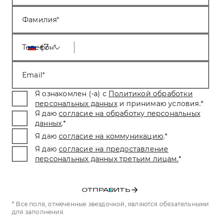
Сервис для корпоративных клиентов
HAVAL Лизинг
АКСЕССУАРЫ HAVAL
Фамилия
Автомобильные аксессуары
+7
Телефон
АКСЕССУАРЫ HAVAL
Коллекция CITY
Автомобильные аксессуары
Коллекция Базовая
Email
Коллекция CITY
Коллекция Детская
Я ознакомлен (-а) с
Политикой обработки
Коллекция Базовая
персональных данных
и принимаю условия.
*
Коллекция Детская
Я даю
согласие на обработку персональных
данных
.
*
Я даю
согласие на коммуникацию
.
*
Я даю
согласие на предоставление
персональных данных третьим лицам.
*
ОТПРАВИТЬ
* Все поля, отмеченные звездочкой, являются обязательными
для заполнения.