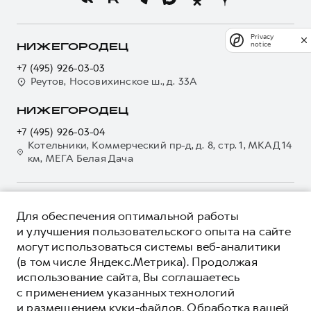
Новости
Программа «Помощь на дороге»
Кредитный калькулятор
О GWM
Регламенты технического обслуживания
Страхование
Privacy
О дилере
notice
НИЖЕГОРОДЕЦ
Электронный ПТС
Кредит
Наша команда
+7 (495) 926-03-03
GWM Безопасность
Для малого бизнеса
Реутов, Носовихинское ш., д. 33А
Контакты
Гарантия HAVAL
Корпоративным клиентам
НИЖЕГОРОДЕЦ
Мобильное приложение GWM
Крупным корпоративным клиентам
+7 (495) 926-03-04
Программа «HAVAL Защита+»
Система управления автопарком
Котельники, Коммерческий пр-д, д. 8, стр. 1, МКАД 14
км, МЕГА Белая Дача
Руководства по эксплуатации
Сервис для корпоративных клиентов
Подписки
HAVAL Лизинг
Автомобильные аксессуары
Автомобильные аксессуары
О ПРОДУКТЕ
Для обеспечения оптимальной работы
Коллекция CITY
Коллекция CITY
КРЕДИТНЫЕ ПРОГРАММЫ
и улучшения пользовательского опыта на сайте
Коллекция Базовая
могут использоваться системы веб-аналитики
Коллекция Базовая
ЦЕНЫ И ВЫГОДЫ
(в том числе Яндекс.Метрика). Продолжая
Коллекция Детская
Коллекция Детская
ЮРИДИЧЕСКАЯ ИНФОРМАЦИЯ
использование сайта, Вы соглашаетесь
Вся представленная на сайте информация, касающаяся
с применением указанных технологий
автомобилей и сервисного обслуживания, носит
и размещением куки-файлов. Обработка вашей