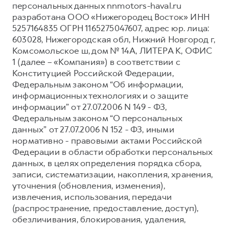
персональных данных nnmotors-haval.ru
Тест-драйв
СЕРВИСНОЕ ОБСЛУЖИВАНИЕ
О дилере
разработана ООО «Нижегородец Восток» ИНН
5257164835 ОГРН 1165275047607, адрес юр. лица:
Трейд-ин
Нулевое ТО
Наша команда
603028, Нижегородская обл, Нижний Новгород г,
DARGO
DARGO X
Программа «Помощь на дороге»
Контакты
Комсомольское ш, дом № 14А, ЛИТЕРА К, ОФИС
от 3 199 000 ₽
от 3 499 000 ₽
1 (далее – «Компания») в соответствии с
КРЕДИТ И СТРАХОВАНИЕ
Регламенты технического обслуживания
Конституцией Российской Федерации,
Кредитный калькулятор
Электронный ПТС
Федеральным законом “Об информации,
информационных технологиях и о защите
Страхование
информации” от 27.07.2006 N 149 - ФЗ,
Кредит
ПОДДЕРЖКА
Федеральным законом “О персональных
F7
F7X
данных” от 27.07.2006 N 152 - ФЗ, иными
GWM Безопасность
от 2 899 000 ₽
от 3 599 000 ₽
нормативно - правовыми актами Российской
КОРПОРАТИВНЫМ КЛИЕНТАМ
Гарантия HAVAL
Федерации в области обработки персональных
данных, в целях определения порядка сбора,
Для малого бизнеса
Мобильное приложение GWM
записи, систематизации, накопления, хранения,
Корпоративным клиентам
Программа «HAVAL Защита+»
уточнения (обновления, изменения),
извлечения, использования, передачи
Крупным корпоративным клиентам
Руководства по эксплуатации
POER
(распространение, предоставление, доступ),
от 3 449 000 ₽
Система управления автопарком
Подписки
обезличивания, блокирования, удаления,