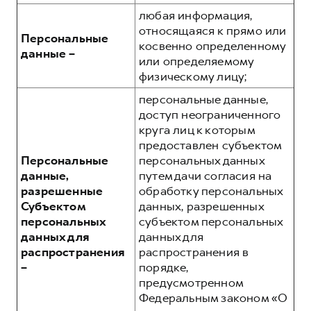
любая информация,
относящаяся к прямо или
Персональные
косвенно определенному
данные –
или определяемому
физическому лицу;
персональные данные,
доступ неограниченного
круга лиц к которым
предоставлен субъектом
Персональные
персональных данных
данные,
путем дачи согласия на
разрешенные
обработку персональных
Субъектом
данных, разрешенных
персональных
субъектом персональных
данных для
данных для
распространения
распространения в
–
порядке,
предусмотренном
Федеральным законом «О