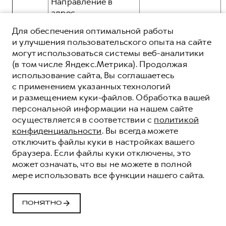
Направление в
адрес
Пользователей
Для обеспечения оптимальной работы
уведомлений,
и улучшения пользовательского опыта на сайте
общие:
рассылок,
могут использоваться системы веб-аналитики
информационных и
(в том числе Яндекс.Метрика). Продолжая
рекламных
использование сайта, Вы соглашаетесь
сообщений и
с применением указанных технологий
материалов в том
3.11.
и размещением куки-файлов. Обработка вашей
числе, но не
персональной информации на нашем сайте
ограничиваясь, о
осуществляется в соответствии с
политикой
продукции и
конфиденциальности
. Вы всегда можете
услугах,
отключить файлы куки в настройках вашего
презентаций, о
иные:
браузера. Если файлы куки отключены, это
новостях брендов
может означать, что вы не можете в полной
HAVAL, GWM,
мере использовать все функции нашего сайта.
посредством e-mail
рассылки:
ПОНЯТНО