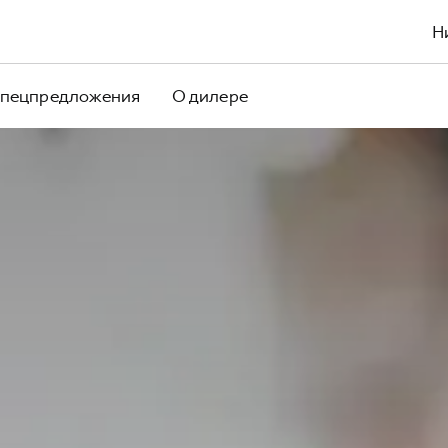
Н
пецпредложения
О дилере