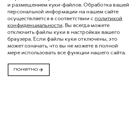
и размещением куки-файлов. Обработка вашей
персональной информации на нашем сайте
осуществляется в соответствии с
политикой
конфиденциальности
. Вы всегда можете
отключить файлы куки в настройках вашего
браузера. Если файлы куки отключены, это
СТРАХОВАНИЕ HAVAL
может означать, что вы не можете в полной
мере использовать все функции нашего сайта.
Программа страхования, разработанная
совместно с ведущими страховыми
компаниями России специально для владельцев
ПОНЯТНО
автомобилей
HAVAL
.
ОСТАВИТЬ ЗАЯВКУ