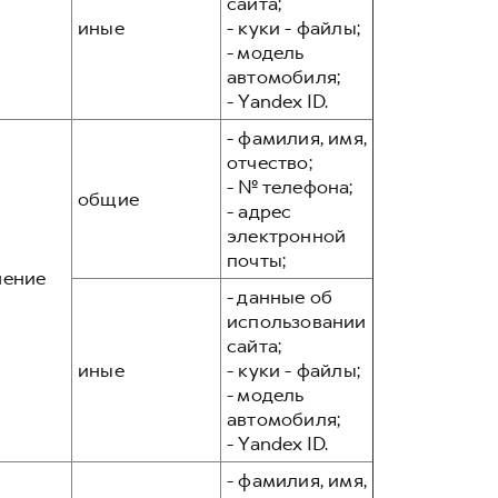
сайта;
иные
- куки - файлы;
- модель
автомобиля;
- Yandex ID.
- фамилия, имя,
отчество;
- № телефона;
общие
- адрес
электронной
почты;
чение
- данные об
использовании
сайта;
иные
- куки - файлы;
- модель
автомобиля;
- Yandex ID.
- фамилия, имя,