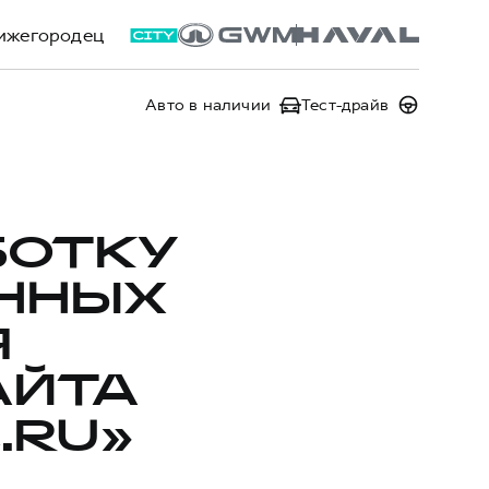
ижегородец
Авто в наличии
Тест-драйв
БОТКУ
ННЫХ
Я
АЙТА
.RU»