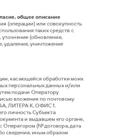
гласие, общее описание
ия (операции) или совокупность
спользования таких средств с
 уточнение (обновление,
е, удаление, уничтожение
ции, касающейся обработки моих
ных персональных данных и/или
путем подачи Оператору
писью вложения по почтовому
4А, ЛИТЕРА К, ОФИС 1.
го личность Субъекта
документа и выдавшем его органе,
с Оператором (№ договора, дата
ибо сведения, иным образом