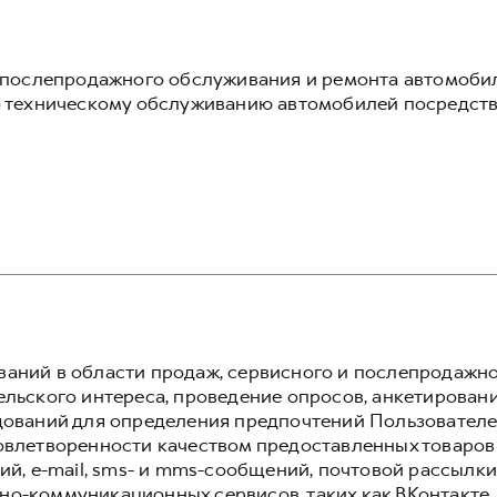
, послепродажного обслуживания и ремонта автомоби
по техническому обслуживанию автомобилей посредст
аний в области продаж, сервисного и послепродажн
льского интереса, проведение опросов, анкетировани
дований для определения предпочтений Пользователей
овлетворенности качеством предоставленных товаров
ий, e-mail, sms- и mms-сообщений, почтовой рассылки
о-коммуникационных сервисов, таких как ВКонтакте,