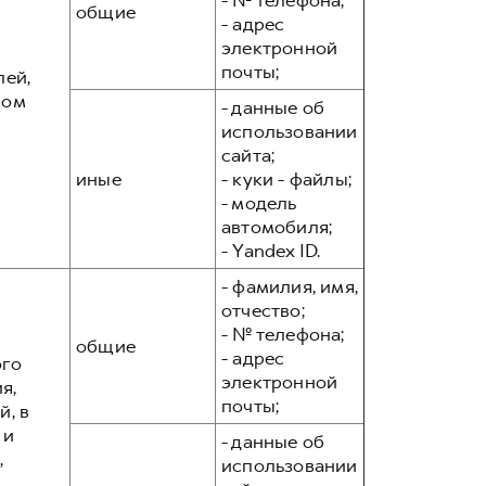
- № телефона;
общие
- адрес
электронной
почты;
лей,
вом
- данные об
использовании
сайта;
иные
- куки - файлы;
- модель
автомобиля;
- Yandex ID.
- фамилия, имя,
отчество;
- № телефона;
общие
- адрес
ого
электронной
я,
почты;
, в
 и
- данные об
,
использовании