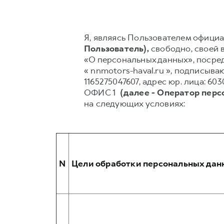
Я, являясь Пользователем официал
Пользователь),
свободно, своей в
«О персональных данных», посред
« nnmotors-haval.ru », подписы
1165275047607, адрес юр. лица: 6
ОФИС 1
(далее - Оператор пер
на следующих условиях:
N
Цели обработки персональных дан