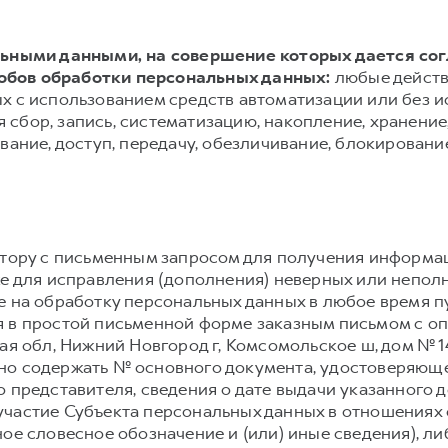
альными данными, на совершение которых дается со
обов обработки персональных данных:
любые действ
х с использованием средств автоматизации или без и
сбор, запись, систематизацию, накопление, хранение,
вание, доступ, передачу, обезличивание, блокировани
атору с письменным запросом для получения информа
же для исправления (дополнения) неверных или непол
е на обработку персональных данных в любое время 
 в простой письменной форме заказным письмом с о
ая обл, Нижний Новгород г, Комсомольское ш, дом № 1
но содержать № основного документа, удостоверяюще
 представителя, сведения о дате выдачи указанного 
частие Субъекта персональных данных в отношениях 
ое словесное обозначение и (или) иные сведения), л