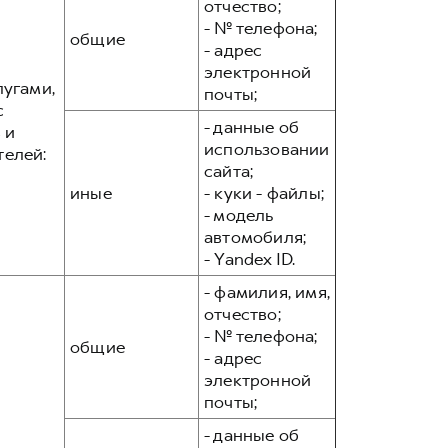
отчество;
- № телефона;
общие
- адрес
электронной
лугами,
почты;
с
- данные об
 и
использовании
телей:
сайта;
иные
- куки - файлы;
- модель
автомобиля;
- Yandex ID.
- фамилия, имя,
отчество;
- № телефона;
общие
- адрес
электронной
почты;
- данные об