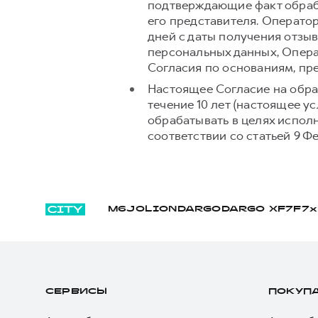
подтверждающие факт обраб
его представителя. Операто
дней с даты получения отзыв
персональных данных, Опера
Согласия по основаниям, п
Настоящее Согласие на обра
течение 10 лет (настоящее 
обрабатывать в целях испол
соответствии со статьей 9 Ф
M6
JOLION
DARGO
DARGO Х
F7
F7x
СЕРВИСЫ
ПОКУП