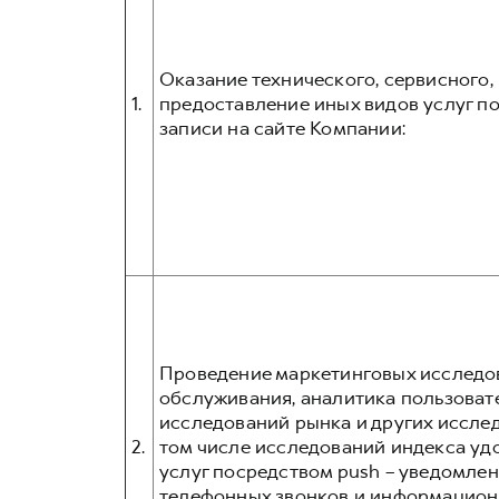
Оказание технического, сервисного
1.
предоставление иных видов услуг 
записи на сайте Компании:
Проведение маркетинговых исследов
обслуживания, аналитика пользовате
исследований рынка и других иссле
2.
том числе исследований индекса уд
услуг посредством push – уведомлен
телефонных звонков и информационн