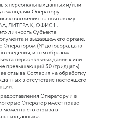
ных персональных данных и/или
путем подачи Оператору
писью вложения по почтовому
4А, ЛИТЕРА К, ОФИС 1 .
го личность Субъекта
документа и выдавшем его органе,
с Оператором (№ договора, дата
ибо сведения, иным образом
ъекта персональных данных или
 не превышающий 30 (тридцать)
чае отзыва Согласия на обработку
 данных в отсутствие настоящего
ации.
предоставления Оператору и в
 которые Оператор имеет право
 момента его отзыва в
альных данных».