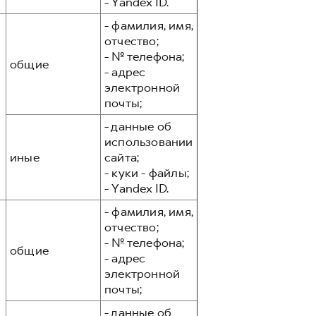
- Yandex ID.
- фамилия, имя,
отчество;
- № телефона;
общие
- адрес
электронной
почты;
- данные об
использовании
иные
сайта;
- куки - файлы;
- Yandex ID.
- фамилия, имя,
отчество;
- № телефона;
общие
- адрес
электронной
почты;
- данные об