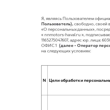
Я, являясь Пользователем официал
Пользователь),
свободно, своей в
«О персональных данных», посред
« nnmotors-haval.ru », подписы
1165275047607, адрес юр. лица: 6
ОФИС 1
(далее - Оператор пер
на следующих условиях:
N
Цели обработки персональн