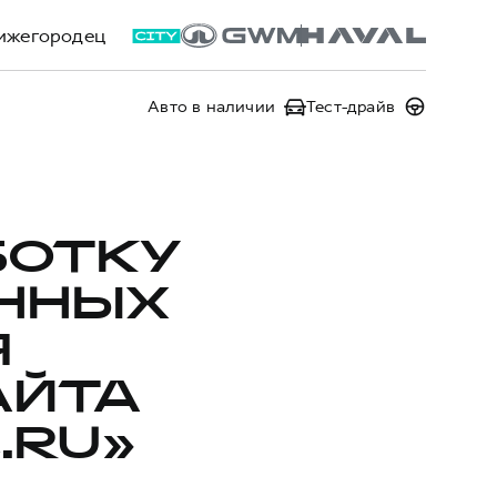
ижегородец
Авто в наличии
Тест-драйв
БОТКУ
ННЫХ
Я
АЙТА
.RU»