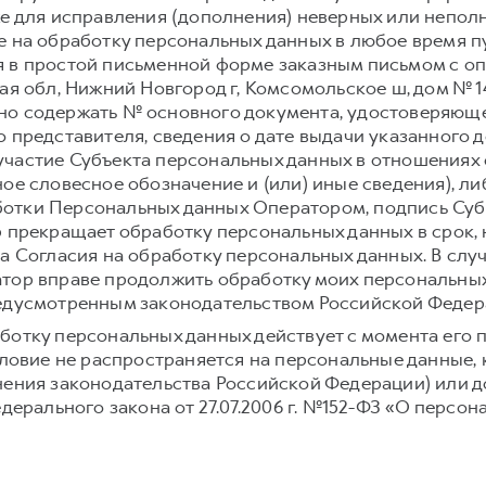
же для исправления (дополнения) неверных или непол
е на обработку персональных данных в любое время 
 в простой письменной форме заказным письмом с о
ая обл, Нижний Новгород г, Комсомольское ш, дом № 1
но содержать № основного документа, удостоверяюще
 представителя, сведения о дате выдачи указанного 
частие Субъекта персональных данных в отношениях 
ое словесное обозначение и (или) иные сведения), л
отки Персональных данных Оператором, подпись Суб
р прекращает обработку персональных данных в срок,
а Согласия на обработку персональных данных. В слу
тор вправе продолжить обработку моих персональных
редусмотренным законодательством Российской Федер
ботку персональных данных действует с момента его 
условие не распространяется на персональные данные,
нения законодательства Российской Федерации) или до
едерального закона от 27.07.2006 г. №152-ФЗ «О персон