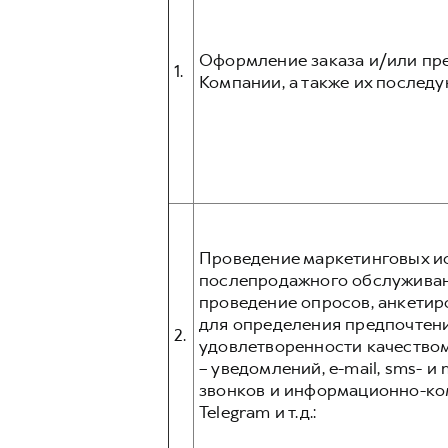
Оформление заказа и/или пре
1.
Компании, а также их послед
Проведение маркетинговых ис
послепродажного обслуживани
проведение опросов, анкетир
для определения предпочтени
2.
удовлетворенности качеством
– уведомлений, e-mail, sms- 
звонков и информационно-ком
Telegram и т.д.: