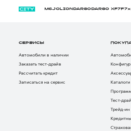
M6
JOLION
DARGO
DARGO Х
F7
F7x
СЕРВИСЫ
ПОКУП
Автомобили в наличии
Автомоби
Заказать тест-драйв
Конфигур
Рассчитать кредит
Аксессуа
Записаться на сервис
Каталоги
Програм
Тест-дра
Трейд-ин
Кредитны
Страхова