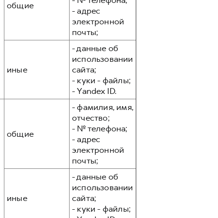
- № телефона;
общие
- адрес
электронной
почты;
- данные об
использовании
иные
сайта;
- куки - файлы;
- Yandex ID.
- фамилия, имя,
отчество;
- № телефона;
общие
- адрес
электронной
почты;
- данные об
использовании
иные
сайта;
- куки - файлы;