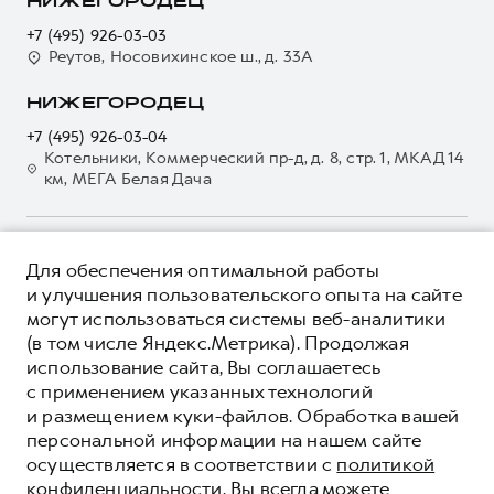
НИЖЕГОРОДЕЦ
Электронный ПТС
Кредит
Наша команда
+7 (495) 926-03-03
GWM Безопасность
Для малого бизнеса
Реутов, Носовихинское ш., д. 33А
Контакты
Гарантия HAVAL
Корпоративным клиентам
НИЖЕГОРОДЕЦ
Мобильное приложение GWM
Крупным корпоративным клиентам
+7 (495) 926-03-04
Программа «HAVAL Защита+»
Система управления автопарком
Котельники, Коммерческий пр-д, д. 8, стр. 1, МКАД 14
км, МЕГА Белая Дача
Руководства по эксплуатации
Сервис для корпоративных клиентов
Подписки
HAVAL Лизинг
Автомобильные аксессуары
Автомобильные аксессуары
О ПРОДУКТЕ
Для обеспечения оптимальной работы
Коллекция CITY
Коллекция CITY
КРЕДИТНЫЕ ПРОГРАММЫ
и улучшения пользовательского опыта на сайте
Коллекция Базовая
могут использоваться системы веб-аналитики
Коллекция Базовая
ЦЕНЫ И ВЫГОДЫ
(в том числе Яндекс.Метрика). Продолжая
Коллекция Детская
Коллекция Детская
ЮРИДИЧЕСКАЯ ИНФОРМАЦИЯ
использование сайта, Вы соглашаетесь
Вся представленная на сайте информация, касающаяся
с применением указанных технологий
автомобилей и сервисного обслуживания, носит
и размещением куки-файлов. Обработка вашей
информационный характер и не является публичной офертой.
****На некоторых автомобилях HAVAL может отсутствовать
персональной информации на нашем сайте
Показать все
Все цены, указанные на данном сайте, носят информационный
система / устройство вызова экстренных оперативных служб
осуществляется в соответствии с
политикой
характер и являются максимально рекомендуемыми
(блок ЭРА-ГЛОНАСС).
розничными ценами по расчетам дистрибьютора (ООО «Грейт
конфиденциальности
. Вы всегда можете
*5 лет поддержки включают 3 года гарантии и 2 года