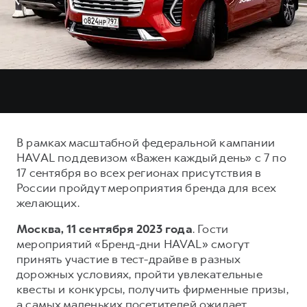
Тест-драйв
СЕРВИСНОЕ ОБСЛУЖИВАНИЕ
О дилере
Трейд-ин
Нулевое ТО
Наша команда
DARGO
DARGO X
Программа «Помощь на дороге»
Контакты
от 3 199 000 ₽
от 3 499 000 ₽
КРЕДИТ И СТРАХОВАНИЕ
Регламенты технического обслуживания
Кредитный калькулятор
Электронный ПТС
Страхование
В рамках масштабной федеральной кампании
Кредит
ПОДДЕРЖКА
HAVAL под девизом «Важен каждый день» с 7 по
F7
F7X
17 сентября во всех регионах присутствия в
GWM Безопасность
от 2 899 000 ₽
от 3 599 000 ₽
России пройдут мероприятия бренда для всех
КОРПОРАТИВНЫМ КЛИЕНТАМ
Гарантия HAVAL
желающих.
Для малого бизнеса
Мобильное приложение GWM
Москва, 11 сентября 2023 года
. Гости
Корпоративным клиентам
Программа «HAVAL Защита+»
мероприятий «Бренд-дни HAVAL» смогут
принять участие в тест-драйве в разных
Крупным корпоративным клиентам
Руководства по эксплуатации
дорожных условиях, пройти увлекательные
POER
от 3 449 000 ₽
Система управления автопарком
Подписки
квесты и конкурсы, получить фирменные призы,
а самых маленьких посетителей ожидает