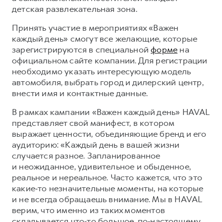
Сервис для корпоративных клиентов
детская развлекательная зона.
HAVAL Лизинг
АКСЕССУАРЫ HAVAL
Принять участие в мероприятиях «Важен
Автомобильные аксессуары
каждый день» смогут все желающие, которые
зарегистрируются в специальной
форме
на
АКСЕССУАРЫ HAVAL
Коллекция CITY
официальном сайте компании. Для регистрации
Автомобильные аксессуары
Коллекция Базовая
необходимо указать интересующую модель
Коллекция CITY
Коллекция Детская
автомобиля, выбрать город и дилерский центр,
внести имя и контактные данные.
Коллекция Базовая
В рамках кампании «Важен каждый день» HAVAL
Коллекция Детская
представляет свой манифест, в котором
выражает ценности, объединяющие бренд и его
аудиторию: «Каждый день в вашей жизни
случается разное. Запланированное
и неожиданное, удивительное и обыденное,
реальное и нереальное. Часто кажется, что это
какие‑то незначительные моменты, на которые
и не всегда обращаешь внимание. Мы в HAVAL
верим, что именно из таких моментов
складывается что‑то большое, по‑настоящему