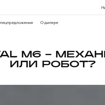
Н
пецпредложения
О дилере
AL M6 – МЕХА
ИЛИ РОБОТ?