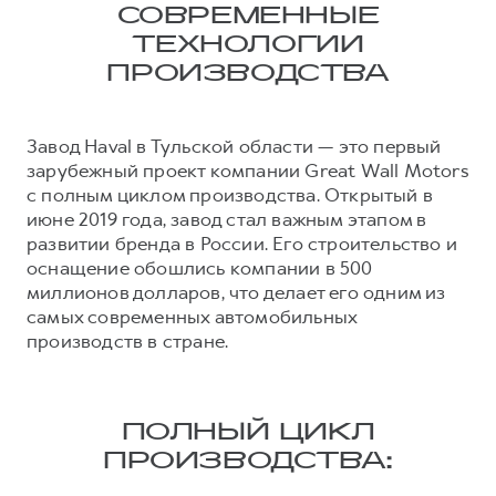
Сервис для корпоративных клиентов
СОВРЕМЕННЫЕ
HAVAL Лизинг
АКСЕССУАРЫ HAVAL
ТЕХНОЛОГИИ
ПРОИЗВОДСТВА
Автомобильные аксессуары
АКСЕССУАРЫ HAVAL
Коллекция CITY
Завод Haval в Тульской области — это первый
Автомобильные аксессуары
Коллекция Базовая
зарубежный проект компании Great Wall Motors
Коллекция CITY
Коллекция Детская
с полным циклом производства. Открытый в
Коллекция Базовая
июне 2019 года, завод стал важным этапом в
развитии бренда в России. Его строительство и
Коллекция Детская
оснащение обошлись компании в 500
миллионов долларов, что делает его одним из
самых современных автомобильных
производств в стране.
ПОЛНЫЙ ЦИКЛ
ПРОИЗВОДСТВА: