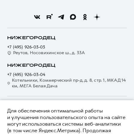
Владельцам
Стоимость ТО
Тест-драйв
О бренде
Нулевое ТО
Трейд-ин
Новости
Программа «Помощь на дороге»
Кредитный калькулятор
О GWM
Регламенты технического обслуживания
Страхование
О дилере
НИЖЕГОРОДЕЦ
Электронный ПТС
Кредит
Наша команда
+7 (495) 926-03-03
GWM Безопасность
Для малого бизнеса
Реутов, Носовихинское ш., д. 33А
Контакты
Гарантия HAVAL
Корпоративным клиентам
НИЖЕГОРОДЕЦ
Мобильное приложение GWM
Крупным корпоративным клиентам
+7 (495) 926-03-04
Программа «HAVAL Защита+»
Система управления автопарком
Котельники, Коммерческий пр-д, д. 8, стр. 1, МКАД 14
км, МЕГА Белая Дача
Руководства по эксплуатации
Сервис для корпоративных клиентов
Подписки
HAVAL Лизинг
Автомобильные аксессуары
Автомобильные аксессуары
О ПРОДУКТЕ
Для обеспечения оптимальной работы
Коллекция CITY
Коллекция CITY
КРЕДИТНЫЕ ПРОГРАММЫ
и улучшения пользовательского опыта на сайте
Коллекция Базовая
могут использоваться системы веб-аналитики
Коллекция Базовая
ЦЕНЫ И ВЫГОДЫ
(в том числе Яндекс.Метрика). Продолжая
Коллекция Детская