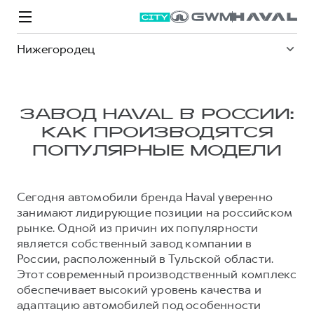
Нижегородец
ЗАВОД HAVAL В РОССИИ:
КАК ПРОИЗВОДЯТСЯ
Модели
Покупателям
Владельцам
Спецпредложения
О дилере
ПОПУЛЯРНЫЕ МОДЕЛИ
Сегодня автомобили бренда Haval уверенно
ВЫБОР И ПОКУПКА
СЕРВИС
СПЕЦПРЕДЛОЖЕНИЯ
БРЕНД HAVAL
занимают лидирующие позиции на российском
Автомобили в наличии
Все о сервисе
Покупателям
О бренде
рынке. Одной из причин их популярности
является собственный завод компании в
Конфигуратор HAVAL
Запись на сервис
Владельцам
Новости
России, расположенный в Тульской области.
M6
Аксессуары HAVAL
Моторное масло
О GWM
JOLION
Этот современный производственный комплекс
от 2 049 000 ₽
от 2 049 000 ₽
обеспечивает высокий уровень качества и
Каталоги и прайс-листы
Стоимость ТО
адаптацию автомобилей под особенности
Программа «HAVAL Защита+»
ИНФОРМАЦИЯ О ДИЛЕРЕ